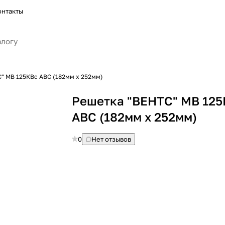
онтакты
" МВ 125КВс АВС (182мм х 252мм)
Решетка "ВЕНТС" МВ 125
АВС (182мм х 252мм)
0
Нет отзывов