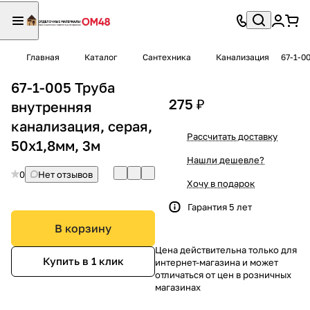
Главная
Каталог
Сантехника
Канализация
67-1-0
67-1-005 Труба
275 ₽
внутренняя
канализация, серая,
Рассчитать доставку
50х1,8мм, 3м
Нашли дешевле?
0
Нет отзывов
Хочу в подарок
Гарантия 5 лет
В корзину
Цена действительна только для
Купить в 1 клик
интернет-магазина и может
отличаться от цен в розничных
магазинах