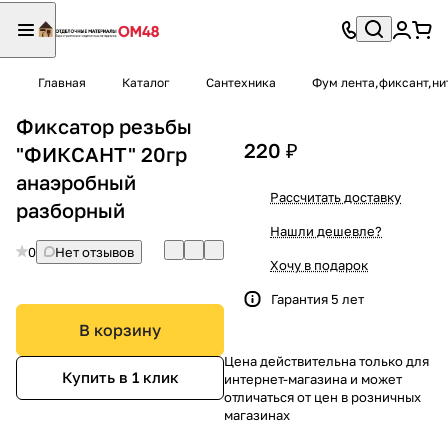
Главная
Каталог
Сантехника
Фум лента,фиксант,ни
Фиксатор резьбы
220 ₽
"ФИКСАНТ" 20гр
анаэробный
Рассчитать доставку
разборный
Нашли дешевле?
0
Нет отзывов
Хочу в подарок
Гарантия 5 лет
В корзину
Цена действительна только для
Купить в 1 клик
интернет-магазина и может
отличаться от цен в розничных
магазинах