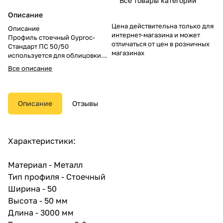
Все товары категории
Описание
Цена действительна только для
Описание
интернет-магазина и может
Профиль стоечный Gyproc-
отличаться от цен в розничных
Стандарт ПС 50/50
магазинах
используется для облицовки
стен или возведения
Все описание
межкомнатных перегородок с
использованием ГСП, выступая
в качестве вертикальной
стойки.
Описание
Отзывы
В основе высококачественная
холоднокатаная оцинкованная
сталь, обработанная методом
Характеристики:
холодной прокатки гладкого
металла, обеспечивающая
надежность конструкции.
Материал - Металл
Тип профиля - Стоечный
Преимущества
Ширина - 50
Привычные размеры – профиль
ПС Gyproc Стандарт имеет
Высота - 50 мм
гладкую структуру металла, и
Длина - 3000 мм
размер монтажных полок ПС