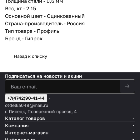
Толщина стали - 0,6 мм
50/50 мм, и при этом
технология монтажа
Вес, кг - 2.15
аналогичная как у классической
Основной цвет - Оцинкованный
каркасной конструкции,
Страна-производитель - Россия
описанной в СП
163.1325800.2014.
Тип товара - Профиль
Толщина 0,6 м обеспечивает
Бренд - Гипрок
высокие прочностные
характеристики как профилей,
так и самих конструкций.
Назад к списку
На полках профилей имеются
насечки, позволяющие не
соскальзывать саморезу при
вкручивании в полки стоечного
Подписаться
на новости и акции
профиля.
Высокая точность
геометрических размеров
позволяет легко создавать
+7(4742)90-41-44
конструкцию, обеспечивая
otdelka048@mail.ru
соответствие всем заявленным
г. Липецк, Поперечный проезд, 4
характеристикам.
Каталог товаров
Профиль сертифицирован для
Компания
применения в системах Gyproc
для перегородок, потолков,
Интернет-магазин
облицовок.
Информация