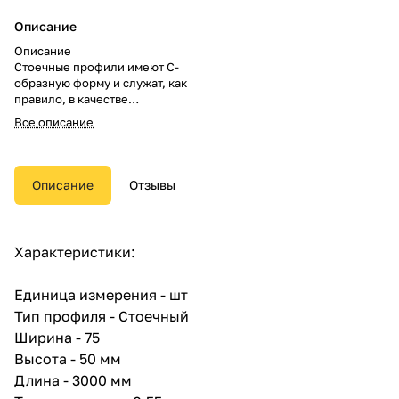
Описание
Описание
Стоечные профили имеют С-
образную форму и служат, как
правило, в качестве
вертикальных стоек каркасов,
Все описание
предназначенных для
гипсокартонных перегородок и
облицовок.
Описание
Отзывы
Обычно используется
совместно с направляющим
профилем одного типоразмера.
Крепление стоечного профиля
Характеристики:
в направляющем производится
посредством просекателя
методом просечки с отгибом.
Единица измерения - шт
Монтаж листов необходимо
Тип профиля - Стоечный
производить в одном
Ширина - 75
направлении с открытой частью
профиля, что обеспечивает
Высота - 50 мм
установку шурупов в первую
Длина - 3000 мм
очередь ближе к стенке, и при