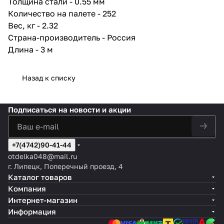
Толщина стали - 0.55 мм
креплении соседнего листа
ввинчиваемый шуруп не будет
Количество на палете - 252
отгибать внутрь полку профиля.
Вес, кг - 2.32
Страна-производитель - Россия
Длина - 3 м
Назад к списку
Подписаться
на новости и акции
+7(4742)90-41-44
otdelka048@mail.ru
г. Липецк, Поперечный проезд, 4
Каталог товаров
Компания
Интернет-магазин
Информация