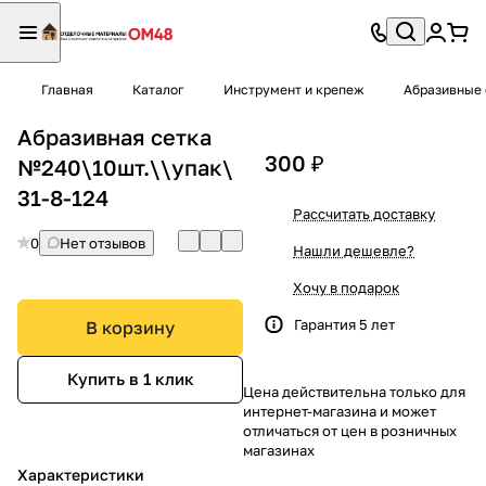
Главная
Каталог
Инструмент и крепеж
Абразивные 
Абразивная сетка
300 ₽
№240\10шт.\\упак\
31-8-124
Рассчитать доставку
0
Нет отзывов
Нашли дешевле?
Хочу в подарок
Гарантия 5 лет
В корзину
Купить в 1 клик
Цена действительна только для
интернет-магазина и может
отличаться от цен в розничных
магазинах
Характеристики