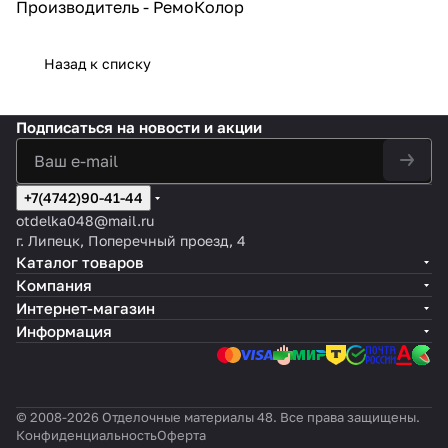
Производитель - РемоКолор
ручной шлифовки с помощью
применения бруска. В работе с
гипсовыми шпатлевками сетки
Назад к списку
абразивные удобны по той
причине, что отделяемая
шпатлевка удаляется через
сетку, а не забивается в
Подписаться
на новости и акции
абразиве.
Абразивное полотно находится
на листах с обеих сторон,
поэтому срок службы сетки
+7(4742)90-41-44
весьма долог. Каждая сетка
otdelka048@mail.ru
шлифовальная абразивная
г. Липецк, Поперечный проезд, 4
имеет определенный номер,
Каталог товаров
который означает фракцию
Компания
абразивного материала, чем
больше число, тем меньше
Интернет-магазин
абразивные частицы, которые
Информация
нанесены на сетку.
© 2008-2026 Отделочные материалы 48. Все права защищены.
Конфиденциальность
Оферта