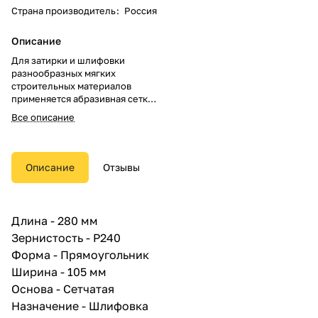
Страна производитель
:
Россия
Описание
Для затирки и шлифовки
разнообразных мягких
строительных материалов
применяется абразивная сетка.
Она подходит для обработки
Все описание
больших участков
загрунтованных и окрашенных
поверхностей, для шлифовки
гипсовой глади,
Описание
Отзывы
гипсокартонных плит,
штукатурки, шпатлевок.
Абразивная шлифовальная
сетка используется для очистки
Длина - 280 мм
и матовки следующих
Зернистость - Р240
материалов:
металла,
Форма - Прямоугольник
пластика,
Ширина - 105 мм
дерева,
Основа - Сетчатая
цветных металлов.
Сменные абразивные сетки
Назначение - Шлифовка
чаще всего используются для