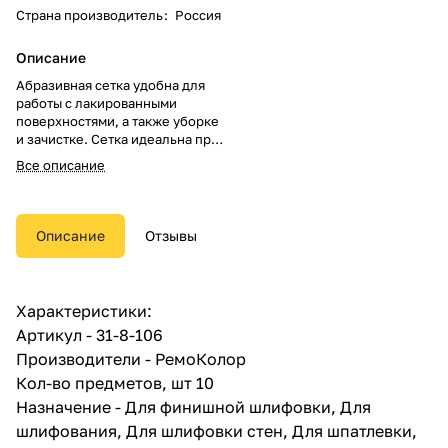
Страна производитель
:
Россия
Описание
Абразивная сетка удобна для
работы с лакированными
поверхностями, а также уборке
и зачистке. Сетка идеальна при
проведении малярно-
Все описание
штукатурных работ. Главная из
технических характеристик
сетки для шлифовки
поверхности - зернистость,
Описание
Отзывы
которая отражает размер
фракций абразивного
вещества. В качестве
удерживающего инструмента
Характеристики:
часто используют специальную
Артикул - 31-8-106
терку, на которой с помощью
зажимов закрепляется абразив.
Производители - РемоКолор
Прокладка из вспененного
Кол-во предметов, шт 10
материала обеспечивает более
Назначение - Для финишной шлифовки, Для
плотное прилегание
шлифовального полотна.
шлифования, Для шлифовки стен, Для шпатлевки,