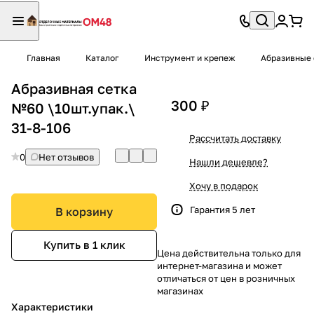
Главная
Каталог
Инструмент и крепеж
Абразивные 
Абразивная сетка
300 ₽
№60 \10шт.упак.\
31-8-106
Рассчитать доставку
0
Нет отзывов
Нашли дешевле?
Хочу в подарок
Гарантия 5 лет
В корзину
Купить в 1 клик
Цена действительна только для
интернет-магазина и может
отличаться от цен в розничных
магазинах
Характеристики