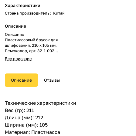
Характеристики
Страна производитель
:
Китай
Описание
Описание
Пластмассовый брусок для
шлифования, 210 х 105 мм,
Ремоколор, арт. 32-1-002
предназначен для полировки и
Все описание
шлифовки различных
поверхностей.
Такой брусок изготовлен из
Описание
Отзывы
прочной пластмассы стойкой к
ударам.
На бруске есть металлический
Технические характеристики
зажим для закрепления
Вес (гр): 211
абразивной сетки или бумаги.
Длина (мм): 212
Ширина (мм): 105
Материал: Пластмасса