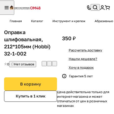
Главная
Каталог
Инструмент и крепеж
Абразивные 
Оправка
350 ₽
шлифовальная,
212*105мм (Hobbi)
Рассчитать доставку
32-1-002
Нашли дешевле?
0
Нет отзывов
Хочу в подарок
Гарантия 5 лет
В корзину
Цена действительна только для
Купить в 1 клик
интернет-магазина и может
отличаться от цен в розничных
магазинах