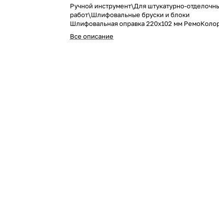
Ручной инструмент\Для штукатурно-отделочн
работ\Шлифовальные бруски и блоки
Шлифовальная оправка 220x102 мм РемоКолор 
простое и удобное в применении приспособле
Все описание
шлифовки оштукатуренных стен, потолков и
гипсокартонных перегородок при внутренней 
помещений.