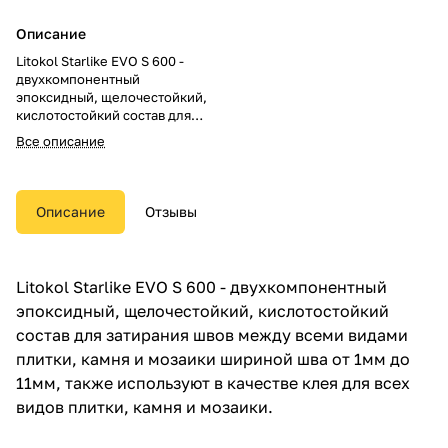
Описание
Litokol Starlike EVO S 600 -
двухкомпонентный
эпоксидный, щелочестойкий,
кислотостойкий состав для
затирания швов между всеми
Все описание
видами плитки, камня и мозаики
шириной шва от 1мм до 11мм,
также используют в качестве
клея для всех видов плитки,
Описание
Отзывы
камня и мозаики.
Litokol Starlike EVO S 600 - двухкомпонентный
эпоксидный, щелочестойкий, кислотостойкий
состав для затирания швов между всеми видами
плитки, камня и мозаики шириной шва от 1мм до
11мм, также используют в качестве клея для всех
видов плитки, камня и мозаики.