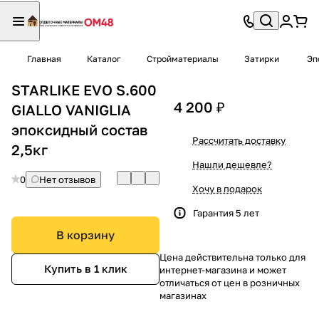
Главная
Каталог
Стройматериалы
Затирки
Эп
STARLIKE EVO S.600
4 200 ₽
GIALLO VANIGLIA
эпоксидный состав
Рассчитать доставку
2,5кг
Нашли дешевле?
0
Нет отзывов
Хочу в подарок
Гарантия 5 лет
В корзину
Цена действительна только для
Купить в 1 клик
интернет-магазина и может
отличаться от цен в розничных
магазинах