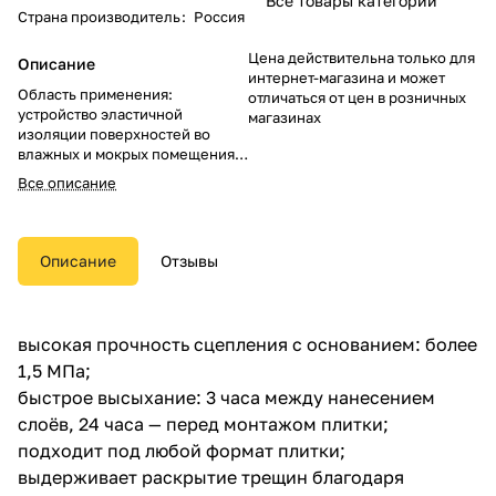
Все товары категории
Страна производитель
:
Россия
Цена действительна только для
Описание
интернет-магазина и может
Область применения:
отличаться от цен в розничных
устройство эластичной
магазинах
изоляции поверхностей во
влажных и мокрых помещениях,
изоляция наклонной стяжки на
Все описание
террасах и балконах,
изоляция на любых
минеральных основаниях, в том
числе содержащих гипс,
Описание
Отзывы
изоляция полов с подогревом.
Толщина слоя: около 0,8 мм.
Расход: минимум 1,2 кг/м² на 2
слоя.
высокая прочность сцепления с основанием: более
Консистенция: полужидкая.
1,5 МПа;
Время высыхания при
температуре +20 °С: от 10 до 15
быстрое высыхание: 3 часа между нанесением
часов.
слоёв, 24 часа — перед монтажом плитки;
Способ нанесения: валик или
подходит под любой формат плитки;
кисть.
Минимальная температура во
выдерживает раскрытие трещин благодаря
время работы: +5 °С.