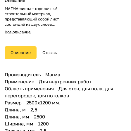
Описание
МАГМА-листы — отделочный
строительный материал,
представляющий собой лист,
состоящий из двух слоев
жесткого устойчивого картона и
Все описание
сердечника из затвердевшего
гипсового теста.
Основные преимущества:
Описание
Отзывы
МАГМА листы выше требований
ГОСТ 626697 НА 25%;
Минимальный расход
комплектующих материалов;
Производитель Магма
Отсутствие дефектов и
Применение Для внутренних работ
идеальная геометрия листа;
Геометрически правильно
Область применения Для стен, для пола, для
сформированная кромка;
перегородок, для потолков
Однородный гипсовый
Размер 2500x1200 мм.
сердечник;
Надежно удерживает саморез
Длина, м 2,5
при монтаже;
Длина, мм 2500
Обеспечивает сохранность
Ширина, мм 1200
тепла в помещении;
Создает дополнительный
Толщина, мм 9.5