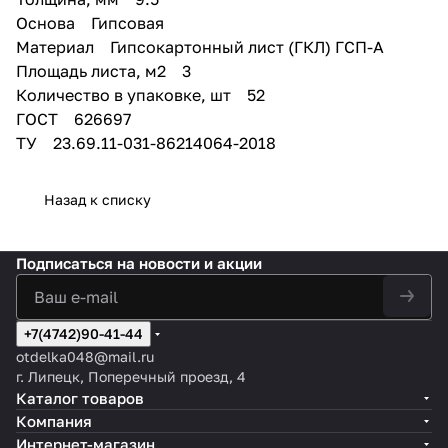
звукоизолирующий слой;
Основа Гипсовая
Рекомендован для детских и
Материал Гипсокартонный лист (ГКЛ) ГСП-А
медицинских учреждений.
Площадь листа, м2 3
Количество в упаковке, шт 52
ГОСТ 626697
ТУ 23.69.11-031-86214064-2018
Назад к списку
Подписаться
на новости и акции
+7(4742)90-41-44
otdelka048@mail.ru
г. Липецк, Поперечный проезд, 4
Каталог товаров
Компания
Интернет-магазин