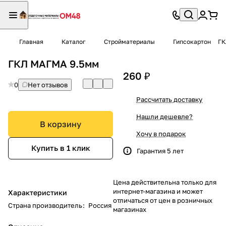
Главная
Каталог
Стройматериалы
Гипсокартон
ГК
ГКЛ МАГМА 9.5мм
260 ₽
0
Нет отзывов
Рассчитать доставку
Нашли дешевле?
В корзину
Хочу в подарок
Купить в 1 клик
Гарантия 5 лет
Цена действительна только для
интернет-магазина и может
Характеристики
отличаться от цен в розничных
Страна производитель
:
Россия
магазинах