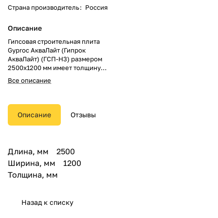
Страна производитель
:
Россия
Описание
Гипсовая строительная плита
Gyproc АкваЛайт (Гипрок
АкваЛайт) (ГСП-H3) размером
2500х1200 мм имеет толщину
9,5 мм разработана для
Все описание
использования в системах
подвесных потолков.
Плита имеет светлый-зеленый
цвет. Она состоит из гипсового
Описание
Отзывы
сердечника, пропитанного
добавками, снижающими
водопоглощение. Картонный
слой гсп пропитан
Длина, мм 2500
противогрибковым составом,
Ширина, мм 1200
который предотвращает
появление плесени.
Толщина, мм
Назад к списку