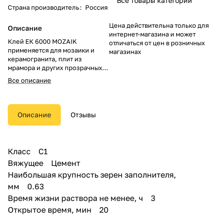
Все товары категории
Страна производитель
:
Россия
Цена действительна только для
Описание
интернет-магазина и может
Клей ЕК 6000 MOZAIK
отличаться от цен в розничных
применяется для мозаики и
магазинах
керамогранита, плит из
мрамора и других прозрачных и
полупрозрачных материалов
Все описание
малого и среднего формата (до
45x45 см на стены, пол и 60х60
см на пол), стандартного и
вытянутого формата (площадью
Описание
Отзывы
до 2 025 см² на стены и 3 600
см² на пол) при условии
нанесения клея
комбинированным способом
Класс С1
(клей нанести на основание и
Вяжущее Цемент
плитку). Клей пригоден для
использования в
Наибольшая крупность зерен заполнителя,
системе «теплый пол».
мм 0.63
Время жизни раствора не менее, ч 3
Может использоваться при
укладке плитки на основания,
Открытое время, мин 20
подверженные воздействию