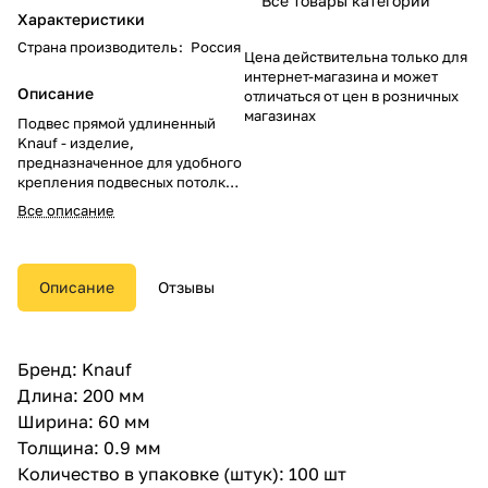
Все товары категории
Характеристики
Страна производитель
:
Россия
Цена действительна только для
интернет-магазина и может
Описание
отличаться от цен в розничных
магазинах
Подвес прямой удлиненный
Knauf - изделие,
предназначенное для удобного
крепления подвесных потолков
к прочному бетонному
Все описание
основанию. Длина в 200 мм
дает возможность опустить
потолок ниже, нежели подвес
стандартной длины. Это
Описание
Отзывы
позволяет заложить более
толстый слой
звукоизоляционных
материалов, что является
Бренд: Knauf
преимуществом. Закругленные
Длина: 200 мм
края подвеса снижают риск
зацепов и порезов.
Ширина: 60 мм
Толщина: 0.9 мм
Количество в упаковке (штук): 100 шт