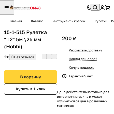
Главная
Каталог
Инструмент и крепеж
Рулетки
15
15-1-515 Рулетка
200 ₽
"Т2" 5м \25 мм
(Hobbi)
Рассчитать доставку
0
Нет отзывов
Нашли дешевле?
Хочу в подарок
Гарантия 5 лет
В корзину
Купить в 1 клик
Цена действительна только для
интернет-магазина и может
отличаться от цен в розничных
магазинах