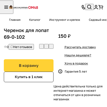
Главная
Каталог
Инструмент и крепеж
Садовый ин
Черенок для лопат
150 ₽
69-0-102
0
Нет отзывов
Рассчитать доставку
Нашли дешевле?
Хочу в подарок
В корзину
Гарантия 5 лет
Купить в 1 клик
Цена действительна только для
интернет-магазина и может
отличаться от цен в розничных
магазинах