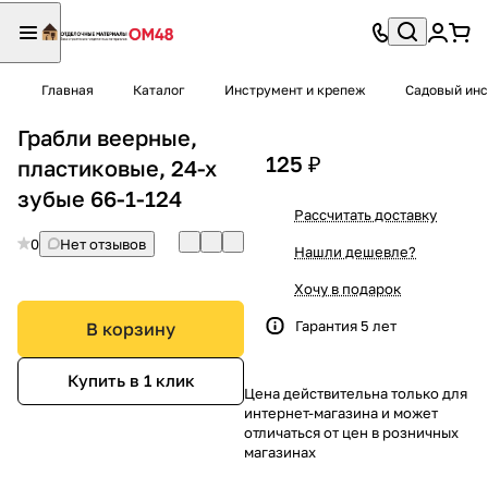
Главная
Каталог
Инструмент и крепеж
Садовый ин
Грабли веерные,
125 ₽
пластиковые, 24-х
зубые 66-1-124
Рассчитать доставку
0
Нет отзывов
Нашли дешевле?
Хочу в подарок
Гарантия 5 лет
В корзину
Купить в 1 клик
Цена действительна только для
интернет-магазина и может
отличаться от цен в розничных
магазинах