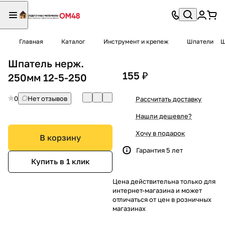
Главная
Каталог
Инструмент и крепеж
Шпатели
Ш
Шпатель нерж.
155 ₽
250мм 12-5-250
0
Нет отзывов
Рассчитать доставку
Нашли дешевле?
Хочу в подарок
В корзину
Гарантия 5 лет
Купить в 1 клик
Цена действительна только для
интернет-магазина и может
отличаться от цен в розничных
магазинах