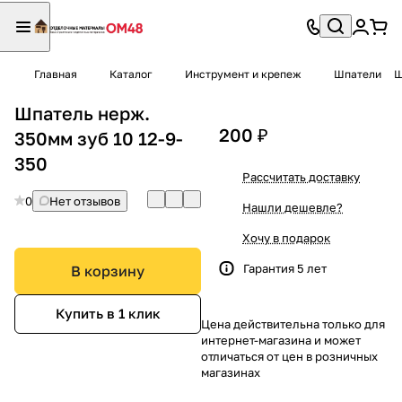
Главная
Каталог
Инструмент и крепеж
Шпатели
Ш
Шпатель нерж.
200 ₽
350мм зуб 10 12-9-
350
Рассчитать доставку
0
Нет отзывов
Нашли дешевле?
Хочу в подарок
Гарантия 5 лет
В корзину
Купить в 1 клик
Цена действительна только для
интернет-магазина и может
отличаться от цен в розничных
магазинах