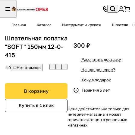
Главная
Каталог
Инструмент и крепеж
Шпатели
Ш
Шпательная лопатка
300 ₽
"SOFT" 150мм 12-0-
415
Рассчитать доставку
0
Нет отзывов
Нашли дешевле?
Хочу в подарок
Гарантия 5 лет
В корзину
Купить в 1 клик
Цена действительна только для
интернет-магазина и может
отличаться от цен в розничных
магазинах