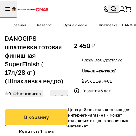
Главная
Каталог
Сухие смеси
Шпатлевка
DANOGIP
DANOGIPS
2 450 ₽
шпатлевка готовая
финишная
Рассчитать доставку
SuperFinish (
Нашли дешевле?
17л/28кг )
(Шпаклевка ведро)
Хочу в подарок
Гарантия 5 лет
0
Нет отзывов
Цена действительна только для
интернет-магазина и может
В корзину
отличаться от цен в розничных
магазинах
Купить в 1 клик