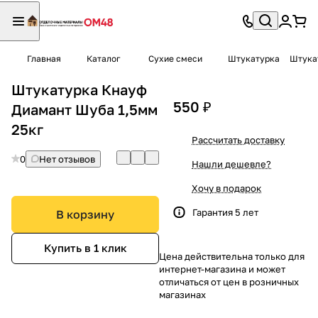
Главная
Каталог
Сухие смеси
Штукатурка
Штука
Штукатурка Кнауф
550 ₽
Диамант Шуба 1,5мм
25кг
Рассчитать доставку
0
Нет отзывов
Нашли дешевле?
Хочу в подарок
Гарантия 5 лет
В корзину
Купить в 1 клик
Цена действительна только для
интернет-магазина и может
отличаться от цен в розничных
магазинах