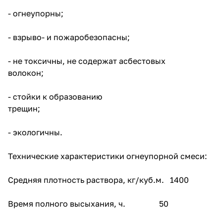
состоянии.
- огнеупорны;
Огнеупорная кладочная смесь
изготавливается на основе
- взрыво- и пожаробезопасны;
алюминатных огнеупорных
цементов и специальных
жаропрочных заполнителей и
- не токсичны, не содержат асбестовых
пластифицирующих добавок
волокон;
(керамзит, шамот и т.д.).
Согласно установленным
- стойки к образованию
требованиям к использованию,
трещин;
применять огнеупорные
смеси разрешается только при
температуре помещения выше
- экологичны.
+5 °С, иначе эффективность
работ не будет достаточной.
Кирпич должен иметь
Технические характеристики огнеупорной смеси:
температуру не ниже +5°С, а
вода быть не холоднее +15°С.
Средняя плотность раствора, кг/куб.м. 1400
Храниться огнеупорная смесь
должна в сухих теплых
Время полного высыхания, ч. 50
помещениях, исключая любые
механические повреждения