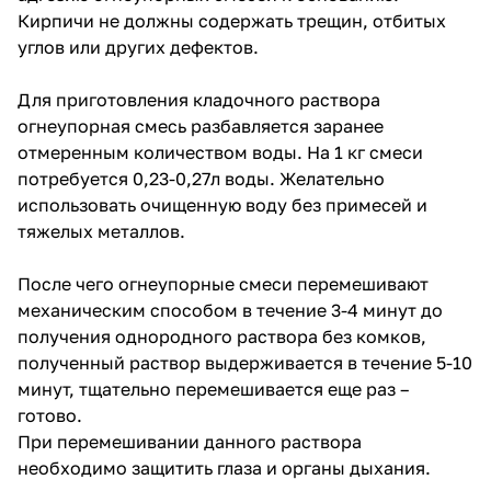
трещин в кладке при
Кирпичи не должны содержать трещин, отбитых
эксплуатации различных видов
углов или других дефектов.
печей.
Также огнеупорная смесь
Для приготовления кладочного раствора
применяется для обмуровки
огнеупорная смесь разбавляется заранее
котлов и других тепловых
агрегатов.
отмеренным количеством воды. На 1 кг смеси
потребуется 0,23-0,27л воды. Желательно
использовать очищенную воду без примесей и
тяжелых металлов.
После чего огнеупорные смеси перемешивают
механическим способом в течение 3-4 минут до
получения однородного раствора без комков,
полученный раствор выдерживается в течение 5-10
минут, тщательно перемешивается еще раз –
готово.
При перемешивании данного раствора
необходимо защитить глаза и органы дыхания.