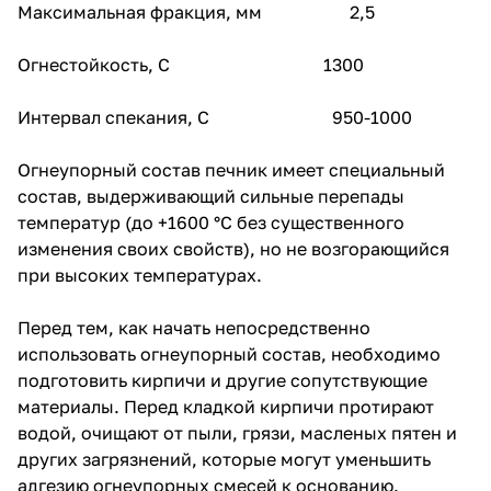
бумажной тары. Разрешается
Максимальная фракция, мм 2,5
перевозить огнеупорные смеси
на любых видах закрытого
Огнестойкость, С 1300
транспорта. Запрещается,
чтобы огнеупорный состав
печник смешивался с другими
Интервал спекания, С 950-1000
химическими веществами, так
как это нарушает его физико-
механические свойства.
Огнеупорный состав печник имеет специальный
состав, выдерживающий сильные перепады
Огнеупорная смесь
температур (до +1600 °С без существенного
применяется для строительства
и ремонта каминов, печей и
изменения своих свойств), но не возгорающийся
дымоходов. Раствор
при высоких температурах.
огнеупорной смеси в кладке
имеет степень расширения при
нагревании равнозначную
Перед тем, как начать непосредственно
огнеупорному (шамотному)
использовать огнеупорный состав, необходимо
кирпичу, а раствор огнеупорной
подготовить кирпичи и другие сопутствующие
печной смеси в кладке имеет
степень расширения при
материалы. Перед кладкой кирпичи протирают
нагревании равнозначную
водой, очищают от пыли, грязи, масленых пятен и
красному печному кирпичу.
других загрязнений, которые могут уменьшить
Данное свойство огнеупорных
растворов позволяет избежать
адгезию огнеупорных смесей к основанию.