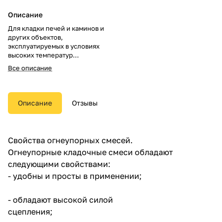
Описание
Для кладки печей и каминов и
других объектов,
эксплуатируемых в условиях
высоких температур
применяется раствор,
Все описание
приготовленный из
специальной огнеупорной
смеси.
Описание
Отзывы
Огнеупорная смесь –
полуфабрикат, состоящий из
компонентов монолитной
футеровки или футеровочного
Свойства огнеупорных смесей.
раствора, представляющих
Огнеупорные кладочные смеси обладают
собой огнеупорные порошки-
наполнители различных
следующими свойствами:
фракций и связующие. Все это
- удобны и просты в применении;
предварительно
перемешивается до усреднено-
однородного состава и
- обладают высокой силой
находится в сухом (с
сцепления;
влажностью не более 4,5%)