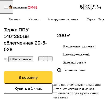
Главная
Каталог
Инструмент и крепеж
Терки
Терк
Терка ППУ
200 ₽
140*280мм
облегченная 20-5-
Рассчитать доставку
028
Нашли дешевле?
0
Нет отзывов
Хочу в подарок
Гарантия 5 лет
В корзину
Цена действительна только для
Купить в 1 клик
интернет-магазина и может
отличаться от цен в розничных
магазинах