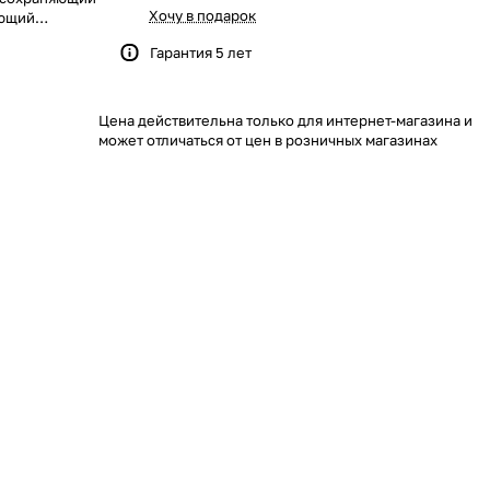
Хочу в подарок
ающий
 и
Гарантия 5 лет
ция
— любым
пленкой
Цена действительна только для интернет-магазина и
обратно к
может отличаться от цен в розничных магазинах
 в сырости,
оизоляция
 рулонах
ия 30 м2.
и
у свыше 90%
тодом
йкая подложка
олировать
ПЭ с фольгой