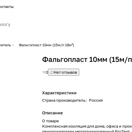
онтакты
литель
Фальгопласт 10мм (15м/п 18м²)
Фальгопласт 10мм (15м/п
0
Нет отзывов
Характеристики
Страна производитель
:
Россия
Описание
О товаре
Комплексная изоляция для дома, офиса и прои
пенополиэтилен металлизированный ProTent,