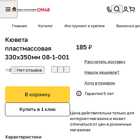
Главная
Каталог
Инструмент и крепеж
Ванночки дл
Кювета
185 ₽
пластмассовая
330х350мм 08-1-001
Рассчитать доставку
0
Нет отзывов
Нашли дешевле?
Хочу в подарок
Гарантия 5 лет
В корзину
Купить в 1 клик
Цена действительна только для
интернет-магазина и может
отличаться от цен в розничных
магазинах
Характеристики