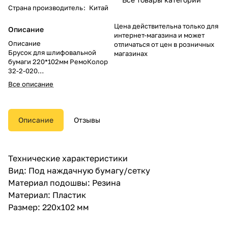
Страна производитель
:
Китай
Цена действительна только для
Описание
интернет-магазина и может
Описание
отличаться от цен в розничных
Брусок для шлифовальной
магазинах
бумаги 220*102мм РемоКолор
32-2-020
Все описание
Пластиковое основание, мягкая
накладка из вспененного
полиэтилена, металлические
зажимы для крепления
Описание
Отзывы
абразивных материалов на
терке.
Для финишной обработки,
Технические характеристики
шлифовки и полировки
Вид: Под наждачную бумагу/сетку
различных поверхностей.
Материал подошвы: Резина
Материал: Пластик
Размер: 220х102 мм