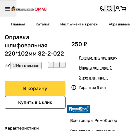
Главная
Каталог
Инструмент и крепеж
Абразивные 
Оправка
250 ₽
шлифовальная
220*102мм 32-2-022
Рассчитать доставку
0
Нет отзывов
Нашли дешевле?
Хочу в подарок
Гарантия 5 лет
В корзину
Купить в 1 клик
Все товары РемоКолор
Характеристики
Все товары категории