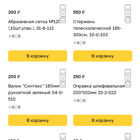
300 ₽
550 ₽
Абразивная сетка №120
Стержень
\10шт.упак.\ 31-8-112
телескопический 165-
300см. 10-0-103
0
0
0
0
В корзину
В корзину
200 ₽
250 ₽
Валик "Синтекс" 180мм с
Оправка шлифовальная
рукояткой зеленый 04-0-
220*102мм 32-2-022
510
0
0
0
0
В корзину
В корзину