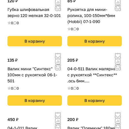
120 ₽
85 ₽
Губка шлифовальная
Рукоятка для мини-
зерно 120 мелкая 32-0-101
ролика, 100-150мм*6мм
(Hobbi) 07-1-090
0
0
0
0
В корзину
В корзину
135 ₽
205 ₽
Валик мини "Синтекс"
04-0-511 Валик малярный
100мм с рукояткой 06-1-
с рукояткой **Синтекс**
501
.ось 6мм.
D40мм.240мм.красная
0
0
0
0
рукоятка.(шт).
В корзину
В корзину
450 ₽
200 ₽
04-1-011 Валик
Валик "Премиум" 180мм с