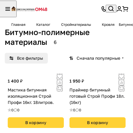
Главная
Каталог
Стройматериалы
Кровля
Битумн
Битумно-полимерные
материалы
6
Все фильтры
Сначала популярные
1 400 ₽
1 950 ₽
Мастика битумная
Праймер битумный
изоляционная Строй
готовый Строй Профи 18л.
Профи 16кг. 18литров.
(16кг)
0
0
0
0
В корзину
В корзину