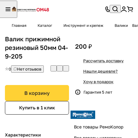
Главная
Каталог
Инструмент и крепеж
Валики
Ва
Валик прижимной
200 ₽
резиновый 50мм 04-
9-205
Рассчитать доставку
0
Нет отзывов
Нашли дешевле?
Хочу в подарок
Гарантия 5 лет
В корзину
Купить в 1 клик
Все товары РемоКолор
Характеристики
Все товары категории