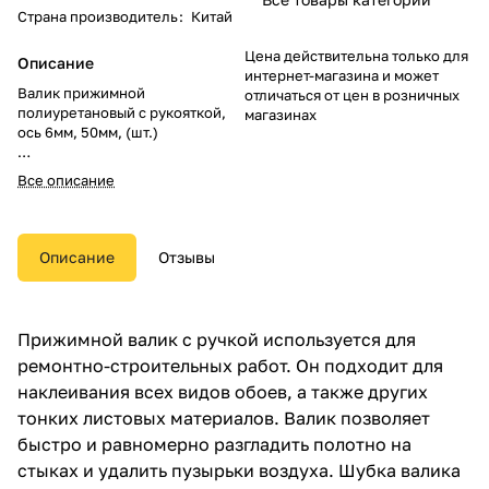
Страна производитель
:
Китай
Цена действительна только для
Описание
интернет-магазина и может
Валик прижимной
отличаться от цен в розничных
полиуретановый с рукояткой,
магазинах
ось 6мм, 50мм, (шт.)
Артикул: 04-9-205
Все описание
Торговая марка: РемоКолор
В упаковке: 1 шт.
В коробке: 100 шт.
Размеры: 0.21м x 0.07м x 0.04м
Описание
Отзывы
Вес: 0.07кг
Прижимной валик с ручкой используется для
ремонтно-строительных работ. Он подходит для
наклеивания всех видов обоев, а также других
тонких листовых материалов. Валик позволяет
быстро и равномерно разгладить полотно на
стыках и удалить пузырьки воздуха. Шубка валика