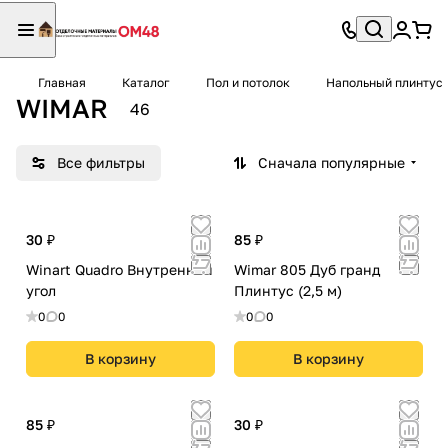
Главная
Каталог
Пол и потолок
Напольный плинтус
WIMAR
46
Все фильтры
Сначала популярные
30 ₽
85 ₽
Winart Quadro Внутренний
Wimar 805 Дуб гранд
угол
Плинтус (2,5 м)
0
0
0
0
В корзину
В корзину
85 ₽
30 ₽