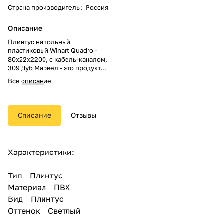
Страна производитель
:
Россия
Описание
Плинтус напольный
пластиковый Winart Quadro -
80х22х2200, с кабель-каналом,
309 Дуб Марвел - это продукт
высокого европейского
Все описание
качества, состоит из двух
частей, имеет мягкие края,
кабель канал, эстетичный
внешний вид. Высота 80 мм.
Описание
Отзывы
Отступ от стены 22 мм. Длинна
2200 мм.
Характеристики:
Комплектуется: угол наружный,
угол внутренний, торцевые
заглушки и cоединительный
Тип Плинтус
элемент, вся фурнитура
Материал ПВХ
подбираются в цвет плинтуса.
Вид Плинтус
Оттенок Светлый