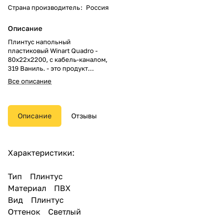
Страна производитель
:
Россия
Описание
Плинтус напольный
пластиковый Winart Quadro -
80х22х2200, с кабель-каналом,
319 Ваниль. - это продукт
высокого европейского
Все описание
качества, состоит из двух
частей, имеет мягкие края,
кабель канал, эстетичный
внешний вид. Высота 80 мм.
Описание
Отзывы
Отступ от стены 22 мм. Длинна
2200 мм.
Характеристики:
Комплектуется: угол наружный,
угол внутренний, торцевые
заглушки и cоединительный
Тип Плинтус
элемент, вся фурнитура
Материал ПВХ
подбираются в цвет плинтуса.
Вид Плинтус
Оттенок Светлый