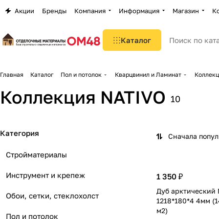
Акции
Бренды
Компания
Информация
Магазин
К
Каталог
Главная
Каталог
Пол и потолок
Кварцвинил и Ламинат
Коллекц
Коллекция NATIVO
10
Категория
Сначала попу
Стройматериалы
Инструмент и крепеж
1 350 ₽
Дуб арктический 
Обои, сетки, стеклохолст
1218*180*4 4мм (1
м2)
Пол и потолок