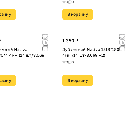
0
0
рзину
В корзину
₽
1 350 ₽
ежный Nativo
Дуб летний Nativo 1218*180*4
80*4 4мм (14 шт/3,069
4мм (14 шт/3,069 м2)
0
0
рзину
В корзину