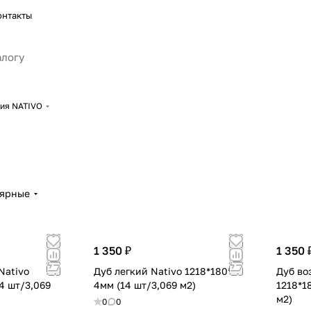
онтакты
ия NATIVO
лярные
1 350 ₽
1 350 
Nativo
Дуб легкий Nativo 1218*180*4
Дуб во
4 шт/3,069
4мм (14 шт/3,069 м2)
1218*1
м2)
0
0