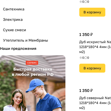
0
0
Сантехника
В корзину
Электрика
Сухие смеси
1 350 ₽
Утеплитель и Мембраны
Дуб искристый Na
1218*180*4 4мм (1
Наши предложения
м2)
0
0
В корзину
1 350 ₽
Дуб северный Nat
1218*180*4 4мм (1
м2)