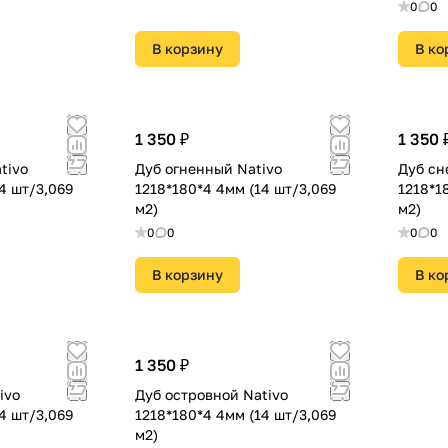
0
0
В корзину
В ко
1 350 ₽
1 350 
tivo
Дуб огненный Nativo
Дуб сн
4 шт/3,069
1218*180*4 4мм (14 шт/3,069
1218*1
м2)
м2)
0
0
0
0
В корзину
В ко
1 350 ₽
ivo
Дуб островной Nativo
4 шт/3,069
1218*180*4 4мм (14 шт/3,069
м2)